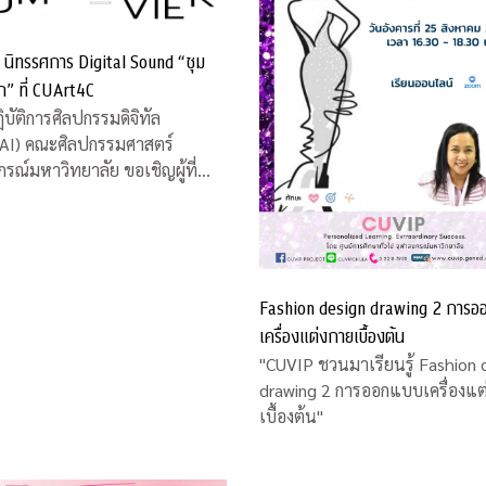
 นิทรรศการ Digital Sound “ซุม
ยก” ที่ CUArt4C
ิบัติการศิลปกรรมดิจิทัล
AI) คณะศิลปกรรมศาสตร์
กรณ์มหาวิทยาลัย ขอเชิญผู้ที่
 นิทรรศการ Digital Sound
ึด เวียก” โดย ดร.ดนุเชษฐ วิสัยจร
ย์ประจำคณะศิลปกรรมศาสตร์
และคุณวรงค์ บุญอารีย์ ศิลปินพื้น
หว่างวันที่ 12 -16
Fashion design drawing 2 การ
เครื่องแต่งกายเบื้องต้น
"CUVIP ชวนมาเรียนรู้ Fashion 
drawing 2 การออกแบบเครื่องแต
เบื้องต้น"