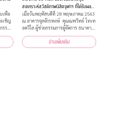
สงเคราะห์สวัสดิภาพนิสิตจุฬาฯ ที่ได้รับผลก
ระทบจากโควิด-19
เมื่อวันพฤหัสบดีที่ 28 พฤษภาคม 2563
เพื่อ
ณ อาคารจุลจักรพงษ์ คุณณพวิทย์ โทเท
ขอเชิญ
อดวิไล ผู้ช่วยกรรมการผู้จัดการ ธนาคาร
ยกรรม
กสิกรไทย เป็นผู้แทนธนาคาร ภายใต้
้าร่วม
อ่านเพิ่มเติม
โครงการ CU NEX มอบเงิน 200,000
ห้ความ
บาท ร่วมสมทบทุนสงเคราะห์สวัสดิภาพ
ง
นิสิตจุฬาฯ ที่ได้รับผลกระทบจากการ
การ
แพร่ระบาดของเชื้อไ
ชื้อ