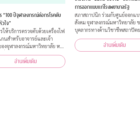
การออกแบบแก่โรงพยาบาลรัฐ
ร “100 ปีจุฬาลงกรณ์ต่อกรโรคตับ
สภาสถาปนิก ร่วมกับศูนย์ออกแบบ
สังคม จุฬาลงกรณ์มหาวิทยาลัย 
หัวใจ”
บุคลากรทางด้านวิชาชีพสถาปัต
รให้บริการตรวจตับด้วยเครื่องไฟ
และการออกแบบในสาขาต่างๆ เข
แกนสำหรับอาจารย์และเจ้า
อ่านเพิ่มเติม
โครงการ “ZERO COVID” เพื่อใ
่ของจุฬาลงกรณ์มหาวิทยาลัย หรือ
ช่วยเหลือด้านการออกแบบแก่โร
้าที่โรงพยาบาลจุฬาลงกรณ์
พยาบาลของรัฐ พร้อมคำแนะนำ
อ่านเพิ่มเติม
าดไทย ระหว่างวันที่ 16-18
ออกแบบสถานที่รองรับผู้ป่วยจากเ
 2563 เวลา 08.00-15.00 ณ
คารเลือด ชั้น 3B อาคารภูมิสิริมั
สรณ์ รพ.จุฬาลงกร