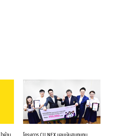
โครงการ CU NEX มอบเงินสมทบทุน
นำด้าน