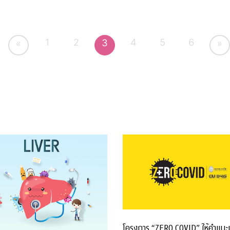
1
2
4
5
6
3
«
»
โครงการ “ZERO COVID” ให้คำแนะ