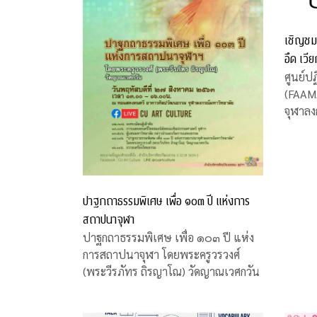
เชิญชม
อึด เวี
ศูนย์ปฏ
(FAAM
จุฬาลง
สนใจชม
“ซุม อ
อาจาร
จุฬาฯ 
บ้าน ระ
ปาฐกถาธรรมพิเศษ เพื่อ ๑๐๓ ปี แห่งการ
สถาปนาจุฬา
ปาฐกถาธรรมพิเศษ เพื่อ ๑๐๓ ปี แห่ง
การสถาปนาจุฬา โดยพระครูวรวงศ์
(พระวีรภัทร ถิรญาโณ) วัดญาณเวศกวัน